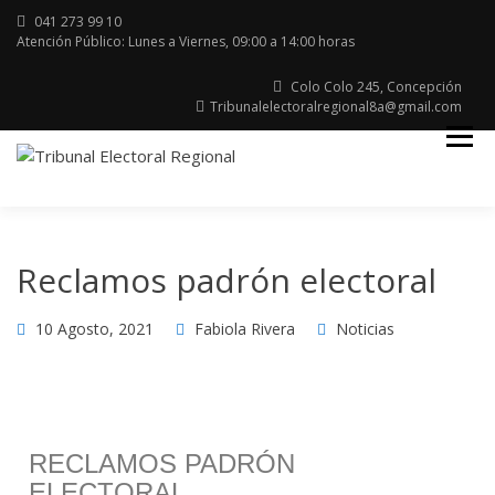
041 273 99 10
Atención Público: Lunes a Viernes, 09:00 a 14:00 horas
Colo Colo 245, Concepción
Tribunalelectoralregional8a@gmail.com
Región del Bio Bio
TRIBUNAL
ELECTORAL
Reclamos padrón electoral
10 Agosto, 2021
Fabiola Rivera
Noticias
RECLAMOS PADRÓN
ELECTORAL.