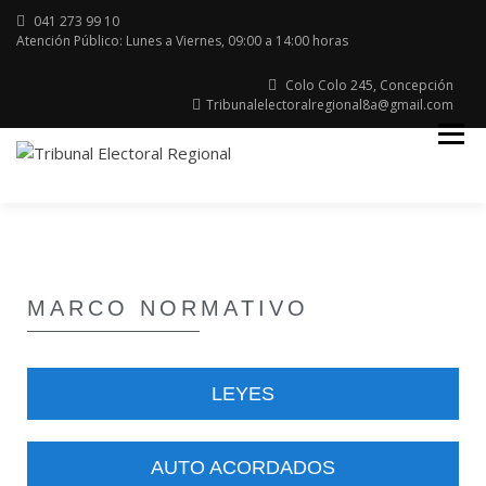
041 273 99 10
Atención Público: Lunes a Viernes, 09:00 a 14:00 horas
Colo Colo 245, Concepción
Tribunalelectoralregional8a@gmail.com
Región del Bio Bio
TRIBUNAL
ELECTORAL
MARCO NORMATIVO
LEYES
AUTO ACORDADOS