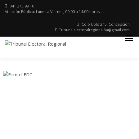
041 273 99 10
Atención Público: Lunes a Viernes, 09:00 a 14:00 horas
Colo Colo 245, Concepción
Tribunalelectoralregional8a@gmail.com
Región del Bio Bio
TRIBUNAL
ELECTORAL