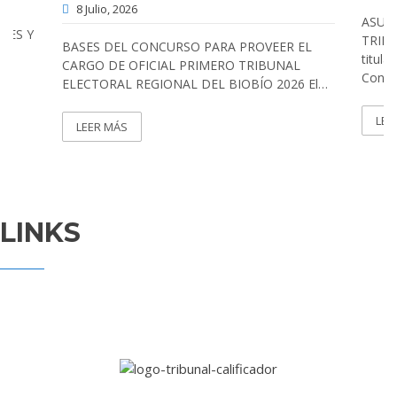
8 Julio, 2026
DE
ASUM
NES Y
TRIBU
BASES DEL CONCURSO PARA PROVEER EL
titula
CARGO DE OFICIAL PRIMERO TRIBUNAL
Conce
ELECTORAL REGIONAL DEL BIOBÍO 2026 El…
LEE
LEER MÁS
LINKS