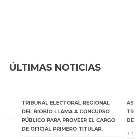
DEL
BIOBIO
INFORMACIÓN REGIONAL SOBRE
ELECCIONES
ÚLTIMAS NOTICIAS
TRIBUNAL ELECTORAL REGIONAL
ASU
DEL BIOBÍO LLAMA A CONCURSO
TRI
PÚBLICO PARA PROVEER EL CARGO
DE L
DE OFICIAL PRIMERO TITULAR.
19 
EL