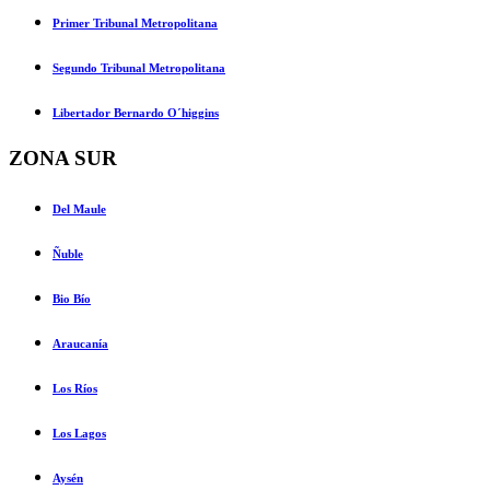
Primer Tribunal Metropolitana
Segundo Tribunal Metropolitana
Libertador Bernardo O´higgins
ZONA SUR
Del Maule
Ñuble
Bio Bío
Araucanía
Los Ríos
Los Lagos
Aysén