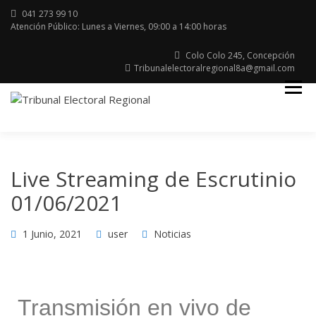
041 273 99 10
Atención Público: Lunes a Viernes, 09:00 a 14:00 horas
Colo Colo 245, Concepción
Tribunalelectoralregional8a@gmail.com
Región del Bio Bio
TRIBUNAL
ELECTORAL
Live Streaming de Escrutinio
01/06/2021
1 Junio, 2021
user
Noticias
Transmisión en vivo de