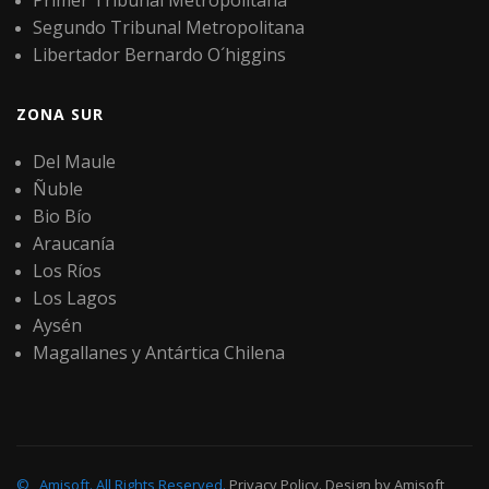
Primer Tribunal Metropolitana
Segundo Tribunal Metropolitana
Libertador Bernardo O´higgins
ZONA SUR
Del Maule
Ñuble
Bio Bío
Araucanía
Los Ríos
Los Lagos
Aysén
Magallanes y Antártica Chilena
©
Amisoft
.
All Rights Reserved.
Privacy Policy
. Design by
Amisoft