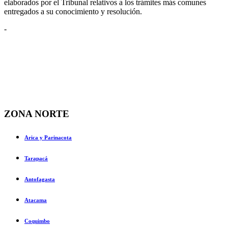
elaborados por el Tribunal relativos a los trámites más comunes
entregados a su conocimiento y resolución.
-
ZONA NORTE
Arica y Parinacota
Tarapacá
Antofagasta
Atacama
Coquimbo