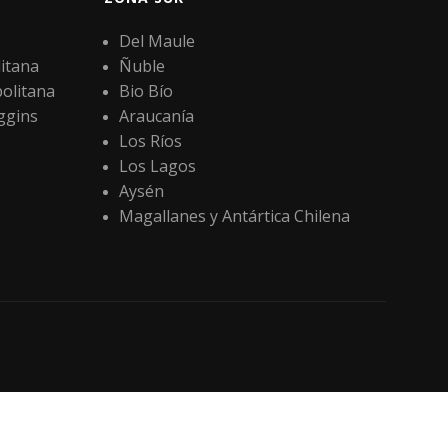
Del Maule
itana
Ñuble
olitana
Bio Bío
ggins
Araucanía
Los Ríos
Los Lagos
Aysén
Magallanes y Antártica Chilena