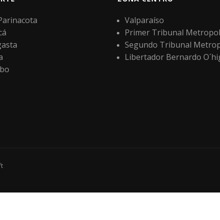
 Parinacota
Valparaíso
cá
Primer Tribunal Metropol
gasta
Segundo Tribunal Metrop
a
Libertador Bernardo O´hi
bo
t