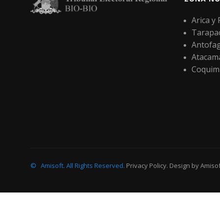
Arica y
Tarapa
Antofa
Atacam
Coquim
©
Amisoft
.
All Rights Reserved.
Privacy Policy
. Design by
Amisof