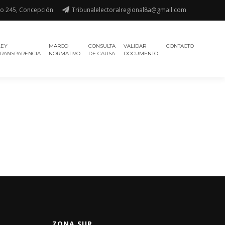
o 245, Concepción
Tribunalelectoralregional8a@gmail.com
LEY
MARCO
CONSULTA
VALIDAR
CONTACTO
TRANSPARENCIA
NORMATIVO
DE CAUSA
DOCUMENTO
ZONA SUR