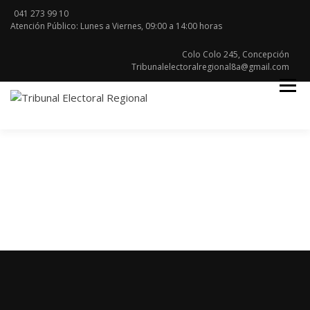
Skip
041 273 99 10
to
Atención Público: Lunes a Viernes, 09:00 a 14:00 horas
content
Colo Colo 245, Concepción
Tribunalelectoralregional8a@gmail.com
Región del Bio Bio
TRIBUNAL
ELECTORAL